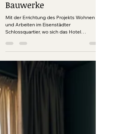
3 Min. Lesezeit
Stadtimmobilien:
Multifunktionale
Bauwerke
Mit der Errichtung des Projekts Wohnen
und Arbeiten im Eisenstädter
Schlossquartier, wo sich das Hotel
Galántha, ein Bürogebäude sowie
Wohnungen befinden, entstand in den
Jahren 2022 bis 2024 ein
Gebäudekomplex, der höchste Ansprüche
und modernste Bauund Energiestandards
erfüllt. Darüber hinaus betreibt Esterhazy
weitere Wohn- und Bürogebäude in der
Stadt.