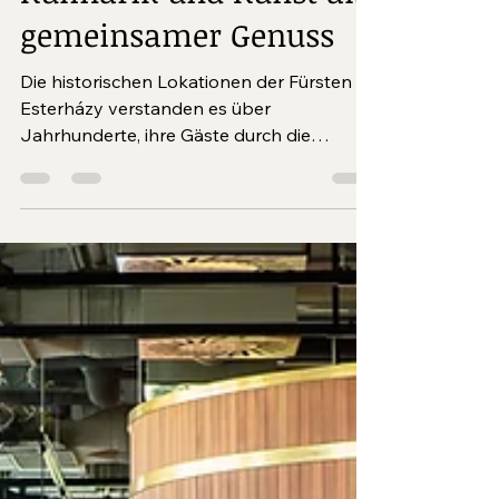
Kulinarik und Kunst als
gemeinsamer Genuss
Die historischen Lokationen der Fürsten
Esterházy verstanden es über
Jahrhunderte, ihre Gäste durch die
gekonnte Verbindung von Kulinarik, Kunst
und Einflüssen der Natur zu begeistern.
Dieser Tradition folgend, setzt Esterhazy
NOW Contemporary mit der Vergabe von
Auftragswerken die Auseinandersetzung
zeitgenössischer Kunstschaffender mit
dem Terroir der Hospitality Betriebe fort.