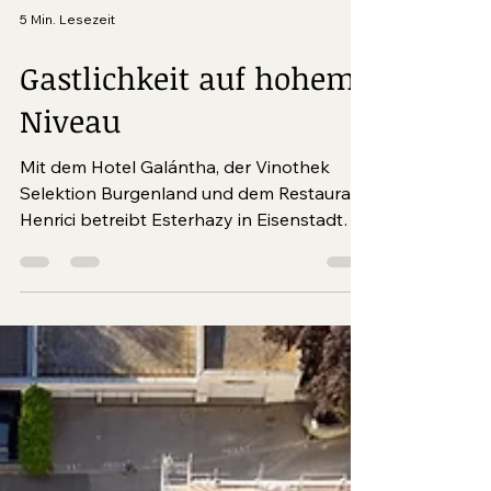
5 Min. Lesezeit
Gastlichkeit auf hohem
Niveau
Mit dem Hotel Galántha, der Vinothek
Selektion Burgenland und dem Restaurant
Henrici betreibt Esterhazy in Eisenstadt
drei hochwertige Gastronomiebetriebe. Im
Mittelburgenland lädt das Boutique-Hotel
Zum Oberjäger zur Auszeit inmitten der
Natur, während sich das Restaurant Libelle
am Neuen Strand Neusiedler See binnen
kürzester Zeit zu einem neuen