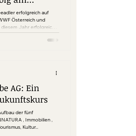
eadler erfolgreich auf
WF Österreich und
iesem Jahr erfolgreich
 auf PANNATURA-Flächen
be AG: Ein
Zukunftskurs
Aufbau der fünf
NATURA , Immobilien ,
itality sowie Tourismus, Kultur...