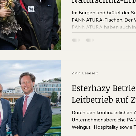
Neusiedler See
Im Burgenland brütet der Se
PANNATURA-Flächen. Der W
PANNATURA haben auch in d
einen nestjungen Seeadler
beringt.
2 Min. Lesezeit
Esterhazy Betrie
Leitbetrieb auf 
Durch den kontinuierlichen 
Unternehmensbereiche PAN
Weingut , Hosp