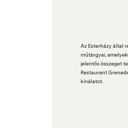
Az Esterházy által r
műtárgyai, amelyek
jelentős összeget te
Restaurant Grenadie
kínálatot.