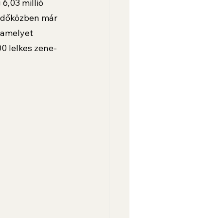
6,03 millió 
 időközben már 
 amelyet 
0 lelkes zene- 