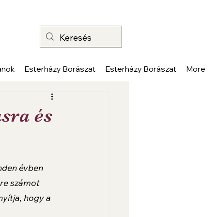
anok
Esterházy Borászat
Esterházy Borászat
More
sra és
inden évben 
sre számot 
nyítja, hogy a 