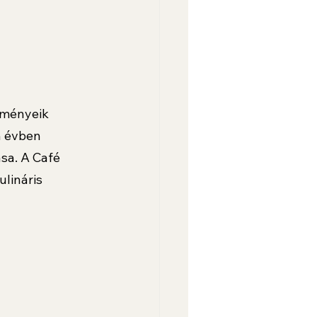
eményeik 
 évben 
sa. A Café 
lináris 