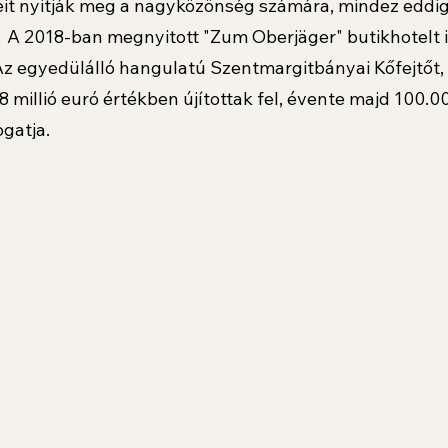
eit nyitják meg a nagyközönség számára, mindez eddig 
t.  A 2018-ban megnyitott "Zum Oberjäger" butikhotelt
Az egyedülálló hangulatú Szentmargitbányai Kőfejtőt,
millió euró értékben újítottak fel, évente majd 100.00
ogatja.