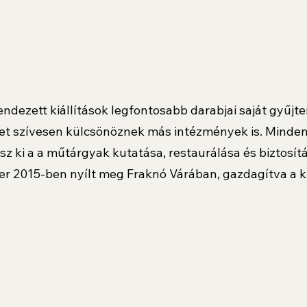
endezett kiállítások legfontosabb darabjai saját gyűjt
et szívesen külcsönöznek más intézmények is. Minden
sz ki a a műtárgyak kutatása, restaurálása és biztosítá
r 2015-ben nyílt meg Fraknó Várában, gazdagítva a ku