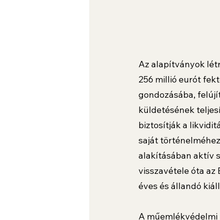
Az alapítványok létr
256 millió eurót fe
gondozásába, felújí
küldetésének teljes
biztosítják a likvid
saját történelméhez 
alakításában aktív 
visszavétele óta az 
éves és állandó kiáll
A műemlékvédelmi h