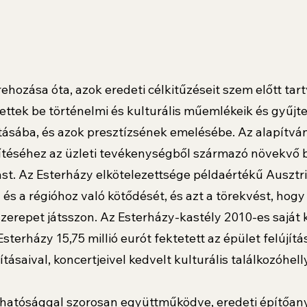
ehozása óta, azok eredeti célkitűzéseit szem előtt tar
ktettek be történelmi és kulturális műemlékeik és gyűj
tásába, és azok presztízsének emelésébe. Az alapítvá
ítéséhez az üzleti tevékenységből származó növekvő 
itást. Az Esterházy elkötelezettsége példaértékű Ausztr
és a régióhoz való kötődését, és azt a törekvést, hogy 
szerepet játsszon. Az Esterházy-kastély 2010-es saját 
Esterházy 15,75 millió eurót fektetett az épület felújít
ításaival, koncertjeivel kedvelt kulturális találkozóhelly
atósággal szorosan együttműködve, eredeti építőan