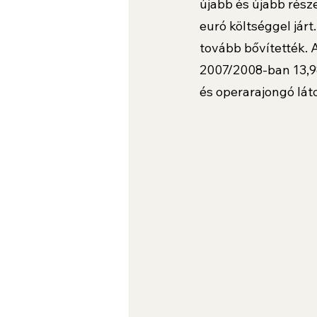
újabb és újabb rész
euró költséggel jár
tovább bővítették. 
2007/2008-ban 13,98 
és operarajongó lát