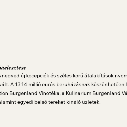
áélesztése
ynegyed új kocepciók és széles körű átalakítások nyom
ált. A 13,14 millió eurós beruházásnak köszönhetően lé
tion Burgenland Vinotéka, a Kulinarium Burgenland Vá
alamint egyedi belső tereket kínáló üzletek.