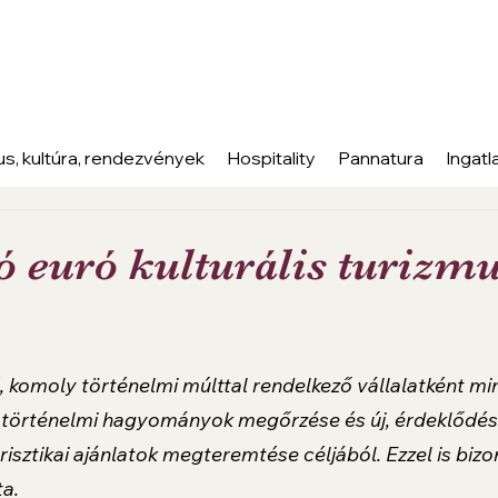
us, kultúra, rendezvények
Hospitality
Pannatura
Ingatl
ó euró kulturális turizmu
 az 5-ből.
, komoly történelmi múlttal rendelkező vállalatként m
 a történelmi hagyományok megőrzése és új, érdeklődé
urisztikai ajánlatok megteremtése céljából. Ezzel is bizo
ta.