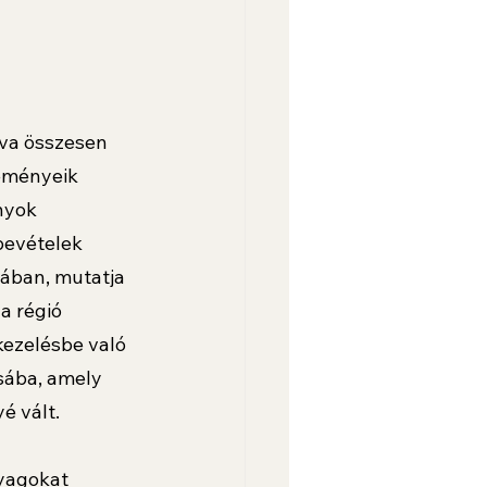
tva összesen 
teményeik 
nyok 
bevételek 
iában, mutatja 
a régió 
kezelésbe való 
ásába, amely 
é vált. 
yagokat 