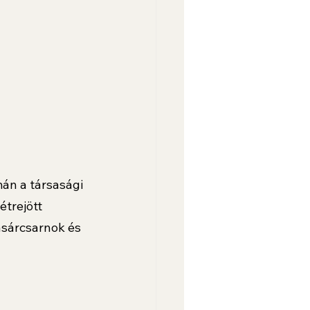
án a társasági 
trejött 
sárcsarnok és 