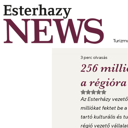
Turizm
3 perc olvasás
256 milli
a régióra
NaN csillagot kapott
Az Esterházy vezető
milliókat fektet be
tartó kulturális és t
régió vezető vállala