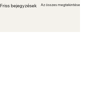
Az összes megtekintése
Friss bejegyzések
5/0.0 (0)
Hozzászólások