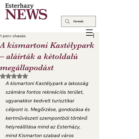
1 perc olvasás
A kismartoni Kastélypark
– aláírták a kétoldalú
megállapodást
NaN csillagot kapott az 5-ből.
A kismartoni Kastélypark a lakosság 
számára fontos rekreációs terület, 
ugyanakkor kedvelt turisztikai 
célpont is. Megőrzése, gondozása és 
kertművészeti szempontból történő 
helyreállítása mind az Esterházy, 
mind Kismarton szabad város 