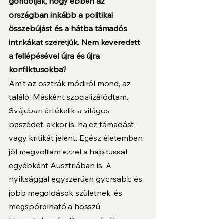
gondolják, hogy ebben az 
országban inkább a politikai 
összebújást és a hátba támadós 
intrikákat szeretjük. Nem keveredett 
a fellépésével újra és újra 
konfliktusokba?
Amit az osztrák módiról mond, az 
találó. Másként szocializálódtam. 
Svájcban értékelik a világos 
beszédet, akkor is, ha ez támadást 
vagy kritikát jelent. Egész életemben 
jól megvoltam ezzel a habitussal, 
egyébként Ausztriában is. A 
nyíltsággal egyszerűen gyorsabb és 
jobb megoldások születnek, és 
megspórolható a hosszú 