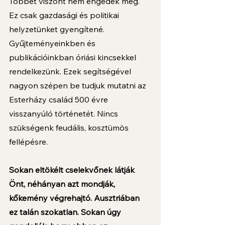
Többet viszont nem engedek meg. 
Ez csak gazdasági és politikai 
helyzetünket gyengítené. 
Gyűjteményeinkben és 
publikációinkban óriási kincsekkel 
rendelkezünk. Ezek segítségével 
nagyon szépen be tudjuk mutatni az 
Esterházy család 500 évre 
visszanyúló történetét. Nincs 
szükségenk feudális, kosztümös 
fellépésre.
Sokan eltökélt cselekvőnek látják 
Önt, néhányan azt mondják, 
kőkemény végrehajtó. Ausztriában 
ez talán szokatlan. Sokan úgy 