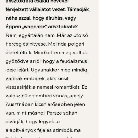
arisztokrata család nevével 
fémjelzett vállalatot vezet. Támadják 
néha azzal, hogy álruhás, vagy 
éppen „wannabe“ arisztokrata?
Nem, egyáltalán nem. Már az utolsó 
herceg és hitvese, Melinda polgári 
életet éltek. Mindketten meg voltak 
győződve arról, hogy a feudalizmus 
ideje lejárt. Ugyanakkor még mindig 
vannak emberek, akik kicsit 
visszasírják a nemesi romantikát. Ez 
valószínűleg emberi vonás, amely 
Ausztriában kicsit erősebben jelen 
van, mint máshol. Persze sokan 
elvárják, hogy legyek az 
alapítványok feje és szimbóluma. 