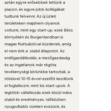
aztán egyre erősebbek lettünk a 
piacon, és egyre jobb kollégákat 
tudtunk felvenni. Az új üzleti 
területeken majdnem olyanok 
voltunk, mint egy start-up, ezek Bécs 
környékén és Burgenlandban is 
magas fluktuációval küzdenek, amíg 
el nem érik a  stabil állapotot. Az 
erdőgazdálkodás, a mezőgazdaság 
és az ingatlanok már régóta 
tevékenységi körünkbe tartoztak, a 
többivel 10-15 évvel ezelőtt kezdtünk 
el foglalkozni, mint kis start-upok. A 
legtöbb vállalkozás ezek közül mára 
stabil és eredményes. Időközben 
nyugodtabb vizeken evezünk, és 