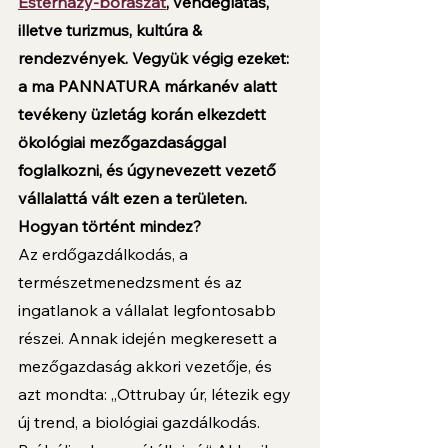
Esterházy-borászat
, vendéglátás, 
illetve turizmus, kultúra & 
rendezvények. Vegyük végig ezeket: 
a ma PANNATURA márkanév alatt 
tevékeny üzletág korán elkezdett 
ökológiai mezőgazdasággal 
foglalkozni, és úgynevezett vezető 
vállalattá vált ezen a területen. 
Hogyan történt mindez? 
Az erdőgazdálkodás, a 
természetmenedzsment és az 
ingatlanok a vállalat legfontosabb 
részei. Annak idején megkeresett a 
mezőgazdaság akkori vezetője, és 
azt mondta: „Ottrubay úr, létezik egy 
új trend, a biológiai gazdálkodás. 