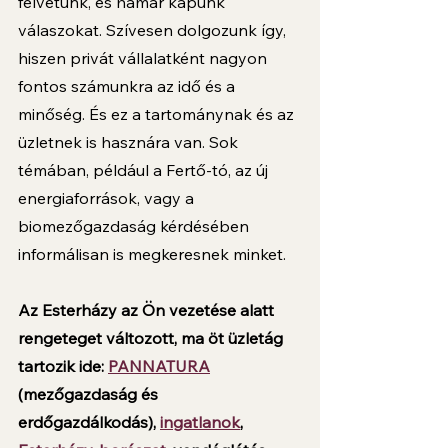
felvetünk, és hamar kapunk 
válaszokat. Szívesen dolgozunk így, 
hiszen privát vállalatként nagyon 
fontos számunkra az idő és a 
minőség. És ez a tartománynak és az 
üzletnek is hasznára van. Sok 
témában, például a Fertő-tó, az új 
energiaforrások, vagy a 
biomezőgazdaság kérdésében 
informálisan is megkeresnek minket. 
Az Esterházy az Ön vezetése alatt 
rengeteget változott, ma öt üzletág 
tartozik ide: 
PANNATURA
(mezőgazdaság és 
erdőgazdálkodás), 
ingatlanok
, 