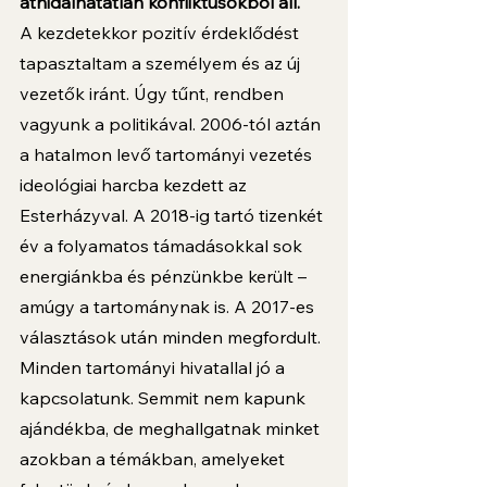
áthidalhatatlan konfliktusokból áll.
A kezdetekkor pozitív érdeklődést 
tapasztaltam a személyem és az új 
vezetők iránt. Úgy tűnt, rendben 
vagyunk a politikával. 2006-tól aztán 
a hatalmon levő tartományi vezetés 
ideológiai harcba kezdett az 
Esterházyval. A 2018-ig tartó tizenkét 
év a folyamatos támadásokkal sok 
energiánkba és pénzünkbe került – 
amúgy a tartománynak is. A 2017-es 
választások után minden megfordult. 
Minden tartományi hivatallal jó a 
kapcsolatunk. Semmit nem kapunk 
ajándékba, de meghallgatnak minket 
azokban a témákban, amelyeket 