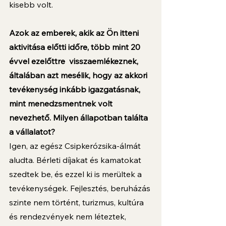
kisebb volt. 
Azok az emberek, akik az Ön itteni 
aktivitása előtti időre, több mint 20 
évvel ezelőttre  visszaemlékeznek, 
általában azt mesélik, hogy az akkori 
tevékenység inkább igazgatásnak, 
mint menedzsmentnek volt 
nevezhető. Milyen állapotban találta 
a vállalatot?
Igen, az egész Csipkerózsika-álmát 
aludta. Bérleti díjakat és kamatokat 
szedtek be, és ezzel ki is merültek a 
tevékenységek. Fejlesztés, beruházás 
szinte nem történt, turizmus, kultúra 
és rendezvények nem léteztek, 