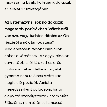
nagyszámú kiváló kollégánk dolgozik 
a vállalat 12 üzletágában.
Az Esterházynál sok nő dolgozik 
magasabb pozíciókban. Véletlenről 
van szó, vagy tudatos döntés az Ön 
részéről a nők támogatása?
Meglehetősen racionálisan állok 
ehhez a kérdéshez. Az egyik oldalon 
egyre több a jól képzett és erős 
motivációval rendelkező nő, akik 
gyakran nem találnak számukra 
megfelelő pozíciót. Amióta 
menedzserként dolgozom, három 
alapvető szabályt tartok szem előtt. 
Először is, nem tűröm el a macsó 