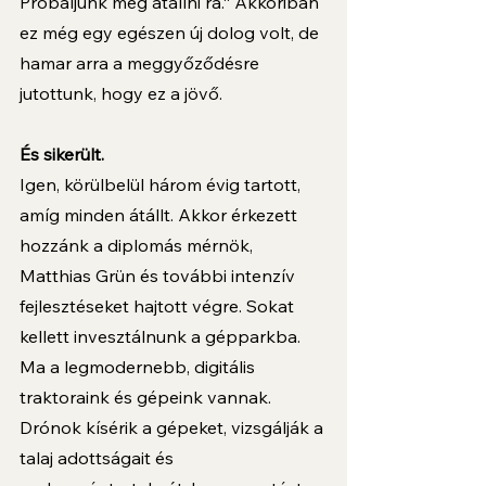
Próbáljunk meg átállni rá.“ Akkoriban 
ez még egy egészen új dolog volt, de 
hamar arra a meggyőződésre 
jutottunk, hogy ez a jövő.  
És sikerült. 
Igen, körülbelül három évig tartott, 
amíg minden átállt. Akkor érkezett 
hozzánk a diplomás mérnök, 
Matthias Grün és további intenzív 
fejlesztéseket hajtott végre. Sokat 
kellett invesztálnunk a gépparkba. 
Ma a legmodernebb, digitális 
traktoraink és gépeink vannak. 
Drónok kísérik a gépeket, vizsgálják a 
talaj adottságait és 