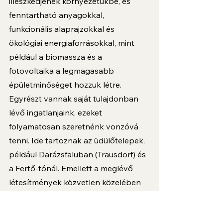
illeszkedjenek környezetükbe, és 
fenntartható anyagokkal, 
funkcionális alaprajzokkal és 
ökológiai energiaforrásokkal, mint 
például a biomassza és a 
fotovoltaika a legmagasabb 
épületminőséget hozzuk létre. 
Egyrészt vannak saját tulajdonban 
lévő ingatlanjaink, ezeket 
folyamatosan szeretnénk vonzóvá 
tenni. Ide tartoznak az üdülőtelepek, 
például Darázsfaluban (Trausdorf) és 
a Fertő-tónál. Emellett a meglévő 
létesítmények közvetlen közelében 
új területeket vásárolunk vagy 
alakítunk ki, és lehetővé tesszük az 