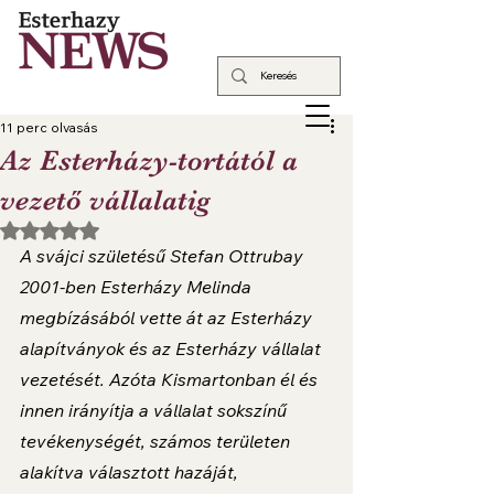
11 perc olvasás
Az Esterházy-tortától a
vezető vállalatig
NaN csillagot kapott az 5-ből.
A svájci születésű Stefan Ottrubay 
2001-ben Esterházy Melinda 
megbízásából vette át az Esterházy 
alapítványok és az Esterházy vállalat 
vezetését. Azóta Kismartonban él és 
innen irányítja a vállalat sokszínű 
tevékenységét, számos területen 
alakítva választott hazáját, 