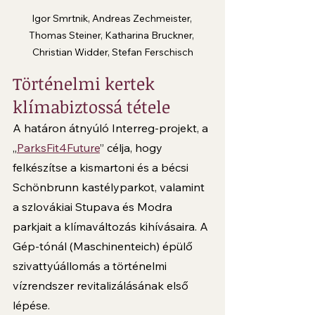
Igor Smrtnik, Andreas Zechmeister, 
Thomas Steiner, Katharina Bruckner, 
Christian Widder, Stefan Ferschisch
Történelmi kertek 
klímabiztossá tétele
A határon átnyúló Interreg-projekt, a 
„
ParksFit4Future
” célja, hogy 
felkészítse a kismartoni és a bécsi 
Schönbrunn kastélyparkot, valamint 
a szlovákiai Stupava és Modra 
parkjait a klímaváltozás kihívásaira. A 
Gép-tónál (Maschinenteich) épülő 
szivattyúállomás a történelmi 
vízrendszer revitalizálásának első 
lépése.