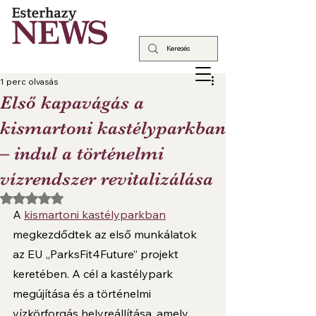
1 perc olvasás
Első kapavágás a
kismartoni kastélyparkban
– indul a történelmi
vízrendszer revitalizálása
NaN csillagot kapott az 5-ből.
A 
kismartoni kastélyparkban
megkezdődtek az első munkálatok 
az EU „ParksFit4Future” projekt 
keretében. A cél a kastélypark 
megújítása és a történelmi 
vízkörforgás helyreállítása, amely 