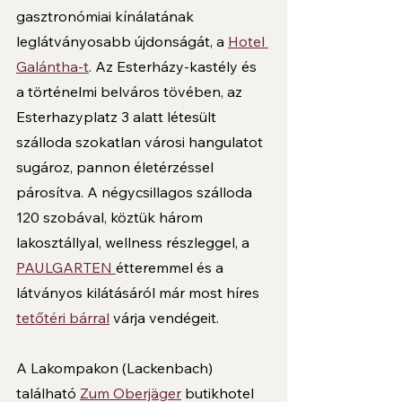
gasztronómiai kínálatának 
leglátványosabb újdonságát, a 
Hotel 
Galántha-t
. Az Esterházy-kastély és 
a történelmi belváros tövében, az 
Esterhazyplatz 3 alatt létesült 
szálloda szokatlan városi hangulatot 
sugároz, pannon életérzéssel 
párosítva. A négycsillagos szálloda 
120 szobával, köztük három 
lakosztállyal, wellness részleggel, a 
PAULGARTEN 
étteremmel és a 
látványos kilátásáról már most híres 
tetőtéri bárral
 várja vendégeit.
A Lakompakon (Lackenbach) 
található 
Zum Oberjäger
 butikhotel 