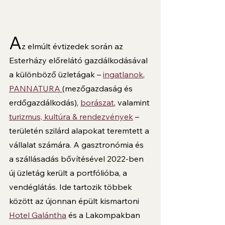
A
z elmúlt évtizedek során az 
Esterházy előrelátó gazdálkodásával 
a különböző üzletágak – 
ingatlanok
, 
PANNATURA 
(mezőgazdaság és 
erdőgazdálkodás), 
borászat
, valamint 
turizmus, kultúra & rendezvények
 – 
területén szilárd alapokat teremtett a 
vállalat számára. A gasztronómia és 
a szállásadás bővítésével 2022-ben 
új üzletág került a portfólióba, a 
vendéglátás. Ide tartozik többek 
között az újonnan épült kismartoni 
Hotel Galántha
 és a Lakompakban 