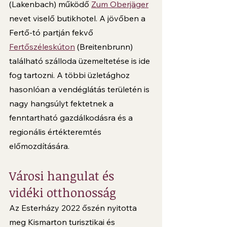
(Lakenbach) működő 
Zum Oberjäger
nevet viselő butikhotel. A jövőben a 
Fertő-tó partján fekvő 
Fertőszéleskúton
 (Breitenbrunn) 
található szálloda üzemeltetése is ide 
fog tartozni. A többi üzletághoz 
hasonlóan a vendéglátás területén is 
nagy hangsúlyt fektetnek a 
fenntartható gazdálkodásra és a 
regionális értékteremtés 
előmozdítására. 
Városi hangulat és 
vidéki otthonosság  
Az Esterházy 2022 őszén nyitotta 
meg Kismarton turisztikai és 