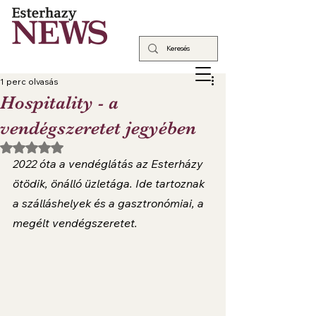
1 perc olvasás
Hospitality - a
vendégszeretet jegyében
NaN csillagot kapott az 5-ből.
2022 óta a vendéglátás az Esterházy 
ötödik, önálló üzletága. Ide tartoznak 
a szálláshelyek és a gasztronómiai, a 
megélt vendégszeretet. 