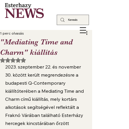
1 perc olvasás
"Mediating Time and
Charm" kiállítás
NaN csillagot kapott az 5-ből.
2023. szeptember 22. és november 
30. között került megrendezésre a 
budapesti Q-Contemporary 
kiállítóterében a Mediating Time and 
Charm című kiállítás, mely kortárs 
alkotások segítségével reflektált a 
Fraknó Várában található Esterházy 
hercegek kincstárában őrzött 