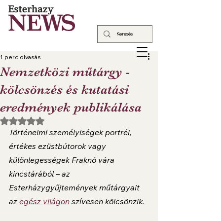
1 perc olvasás
Nemzetközi műtárgy -
kölcsönzés és kutatási
eredmények publikálása
NaN csillagot kapott az 5-ből.
Történelmi személyiségek portréi, 
értékes ezüstbútorok vagy 
különlegességek Fraknó vára 
kincstárából – az 
Esterházygyűjtemények műtárgyait 
az 
egész világon
 szívesen kölcsönzik.