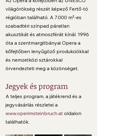
Az Opera a kőfejtőben az UNESCO 
világörökség részét képező Fertő-tó 
régióban található. A 7.000 m²-es 
szabadtéri színpad páratlan 
akusztikát és atmoszférát kínál. 1996 
óta a szentmargitbányai Opera a 
kőfejtőben lenyűgöző produkciókkal 
és nemzetközi sztárokkal 
örvendezteti meg a közönséget.
Jegyek és program
A teljes program, a játékrend és a 
jegyvásárlás részletei a 
www.operimsteinbruch.at
 oldalon 
találhatók.