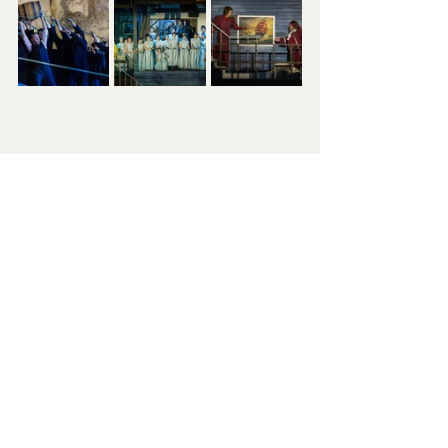
Turizmus, kultúra, rendezvények
Opera a kőfejtőben
Az összes megtekintése
Friss bejegyzések