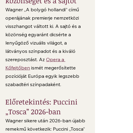
közönséget és a sajtót
Wagner „A bolygó hollandi” című 
operájának premierje nemzetközi 
visszhangot váltott ki. A sajtó és a 
közönség egyaránt dicsérte a 
lenyűgöző vizuális világot, a 
látványos színpadot és a kiváló 
szereposztást. Az 
Opera a 
Kőfejtőben
 ismét megerősítette 
pozícióját Európa egyik legszebb 
szabadtéri színpadaként.
Előretekintés: Puccini 
„Tosca” 2026-ban
Wagner sikere után 2026-ban újabb 
remekmű következik: Puccini „Tosca” 