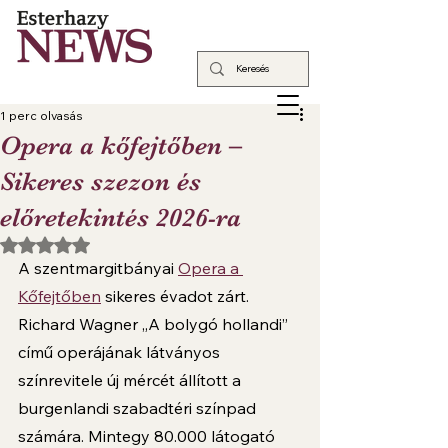
1 perc olvasás
Opera a kőfejtőben –
Sikeres szezon és
előretekintés 2026-ra
NaN csillagot kapott az 5-ből.
A szentmargitbányai 
Opera a 
Kőfejtőben
 sikeres évadot zárt. 
Richard Wagner „A bolygó hollandi” 
című operájának látványos 
színrevitele új mércét állított a 
burgenlandi szabadtéri színpad 
számára. Mintegy 80.000 látogató 