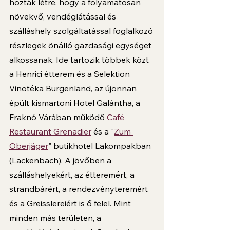
hozták létre, hogy a folyamatosan 
növekvő, vendéglátással és 
szálláshely szolgáltatással foglalkozó 
részlegek önálló gazdasági egységet 
alkossanak. Ide tartozik többek közt 
a Henrici étterem és a Selektion 
Vinotéka Burgenland, az újonnan 
épült kismartoni Hotel Galántha, a 
Fraknó Várában működő 
Café 
Restaurant Grenadier
 és a "
Zum 
Oberjäger
" butikhotel Lakompakban 
(Lackenbach). A jövőben a 
szálláshelyekért, az étteremért, a 
strandbárért, a rendezvényteremért 
és a Greisslereiért is ő felel. Mint 
minden más területen, a 