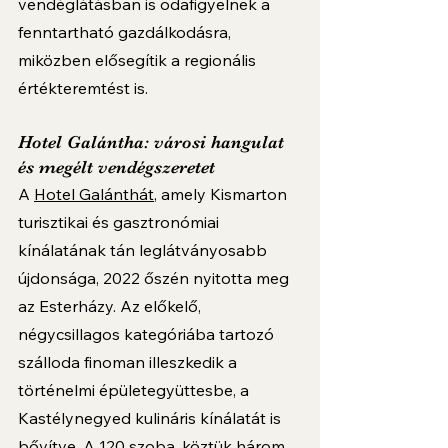
vendéglátásban is odafigyelnek a 
fenntartható gazdálkodásra, 
miközben elősegítik a regionális 
értékteremtést is.
Hotel Galántha: városi hangulat 
és megélt vendégszeretet
A 
Hotel Galánthát
, amely Kismarton 
turisztikai és gasztronómiai 
kínálatának tán leglátványosabb 
újdonsága, 2022 őszén nyitotta meg 
az Esterházy. Az előkelő, 
négycsillagos kategóriába tartozó 
szálloda finoman illeszkedik a 
történelmi épületegyüttesbe, a 
Kastélynegyed kulináris kínálatát is 
bővítve. A 120 szoba, köztük három 