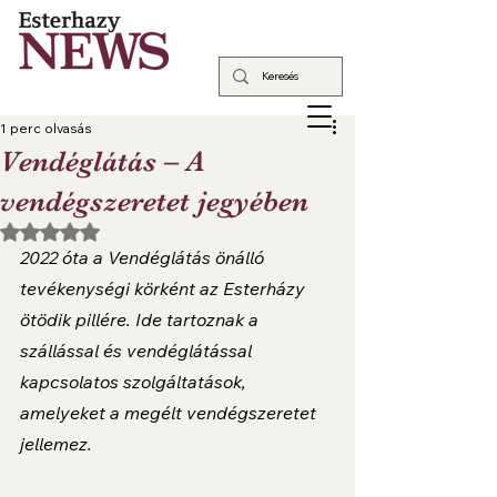
1 perc olvasás
Vendéglátás – A
vendégszeretet jegyében
NaN csillagot kapott az 5-ből.
2022 óta a Vendéglátás önálló 
tevékenységi körként az Esterházy 
ötödik pillére. Ide tartoznak a 
szállással és vendéglátással 
kapcsolatos szolgáltatások, 
amelyeket a megélt vendégszeretet 
jellemez.