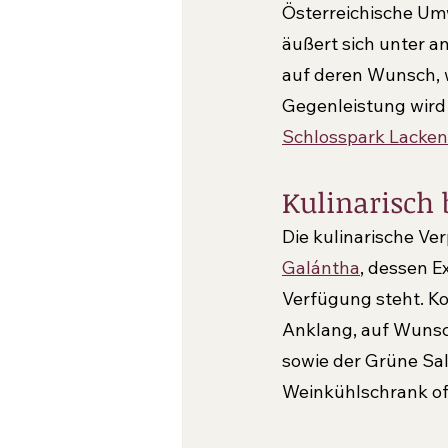
Österreichische Um
äußert sich unter a
auf deren Wunsch, w
Gegenleistung wird 
Schlosspark Lacken
Kulinarisch 
Die kulinarische Ve
Galántha
, dessen E
Verfügung steht. K
Anklang, auf Wunsc
sowie der Grüne Sal
Weinkühlschrank off