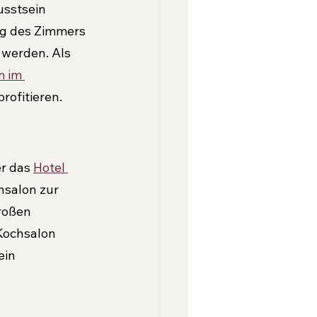
sstsein 
ng des Zimmers 
 werden. Als 
 im 
profitieren.
r das 
Hotel 
hsalon zur 
roßen 
 Kochsalon 
ein 