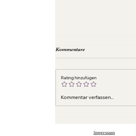
Kommentare
Rating hinzufügen
Guesthouses Neuer Strand
Kommentar verfassen...
Neusiedler See: Erfolgreiche
Eröffnung
Impressum