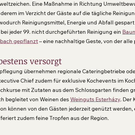
weltzeichen. Eine Maßnahme in Richtung Umweltbewu
nderem im Verzicht der Gäste auf die tägliche Reinigu
odurch Reinigungsmittel, Energie und Abfall gespart
bei jeder 99. nicht durchgeführten Reinigung ein 
Baum
bach gepflanzt
 – eine nachhaltige Geste, von der alle 
bestens versorgt
rpflegung übernehmen regionale Cateringbetriebe ode
xecutive Chief zudem für exklusive Kochevents im Koc
ochkurse mit Zutaten aus dem Schlossgarten finden g
h begleitet von Weinen des 
Weinguts Esterházy
. Der
on können von den Gästen jederzeit genützt werden, 
eriert zudem feine Tropfen aus der Region.