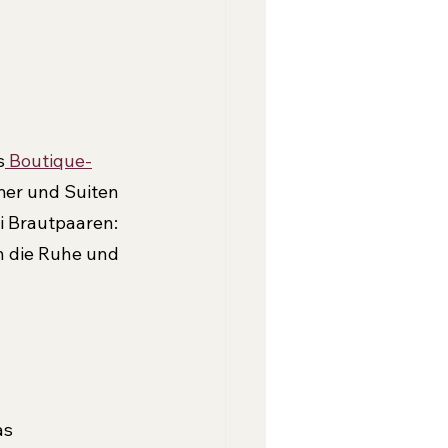
s
 Boutique-
mer und Suiten 
i Brautpaaren: 
n die Ruhe und 
s 