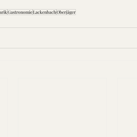
arik
Gastronomie
Lackenbach
Oberjäger