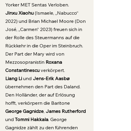
Yorker MET Sentas Verloben. 
Jinxu Xiaohu
 (Ismaele, „Nabucco“ 
2022) und Brian Michael Moore (Don 
José, „Carmen“ 2023) freuen sich in 
der Rolle des Steuermanns auf die 
Rückkehr in die Oper im Steinbruch. 
Der Part der Mary wird von 
Mezzosopranistin
 Roxana 
Constantinescu
 verkörpert. 
Liang Li
 und 
Jens-Erik Aasbø
übernehmen den Part des Daland. 
Den Holländer, der auf Erlösung 
hofft, verkörpern die Baritone 
George Gagnidze
, 
James Rutherford
und 
Tommi Hakkala
. George 
Gagnidze zählt zu den führenden 