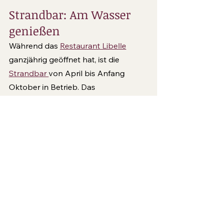
Strandbar: Am Wasser 
genießen
Während das 
Restaurant Libelle
ganzjährig geöffnet hat, ist die 
Strandbar 
von April bis Anfang 
Oktober in Betrieb. Das 
Speisenangebot reicht von 
klassischen Badkantinenspeisen wie 
Langos über Pommes frites bis zu 
sommerlich leichten Salatbowls. Die 
Speisen und Getränke können 
bequem von der Liege aus mittels 
QR-Codes bestellt werden.