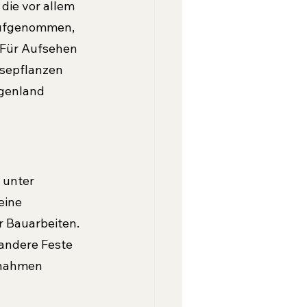
die vor allem 
aufgenommen, 
 Für Aufsehen 
sepflanzen 
rgenland 
 unter 
eine 
 Bauarbeiten. 
 andere Feste 
ßnahmen 