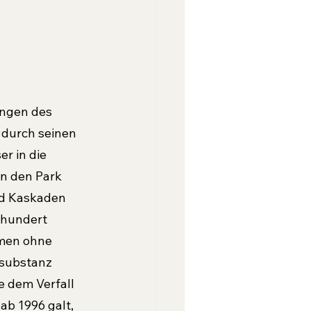
ängen des 
 durch seinen 
r in die 
in den Park 
nd Kaskaden 
rhundert 
men ohne 
substanz 
 dem Verfall 
b 1996 galt, 