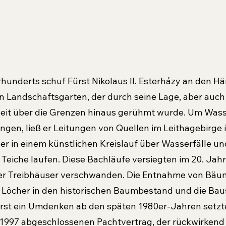
hunderts schuf Fürst Nikolaus II. Esterházy an den H
n Landschaftsgarten, der durch seine Lage, aber auch
eit über die Grenzen hinaus gerühmt wurde. Um Wasse
ngen, ließ er Leitungen von Quellen im Leithagebirge 
r in einem künstlichen Kreislauf über Wasserfälle u
Teiche laufen. Diese Bachläufe versiegten im 20. Jah
der Treibhäuser verschwanden. Die Entnahme von Bäu
 Löcher in den historischen Baumbestand und die Bau
Erst ein Umdenken ab den späten 1980er-Jahren setzte
 1997 abgeschlossenen Pachtvertrag, der rückwirkend a