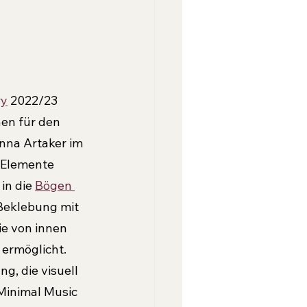
ry
 2022/23 
en für den 
nna Artaker im 
-Elemente 
in die 
Bögen 
 Beklebung mit 
e von innen 
 ermöglicht. 
, die visuell 
Minimal Music 