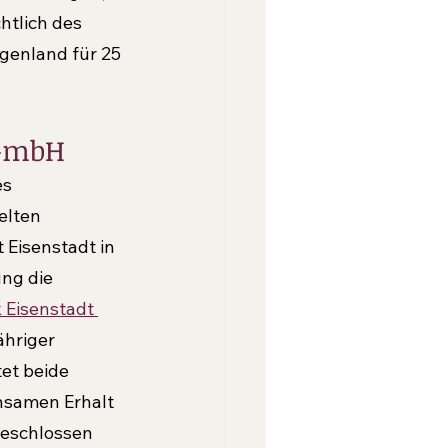
tlich des 
genland für 25 
 GmbH
s 
elten 
 Eisenstadt in 
ng die 
 Eisenstadt 
ähriger 
et beide 
nsamen Erhalt 
eschlossen 