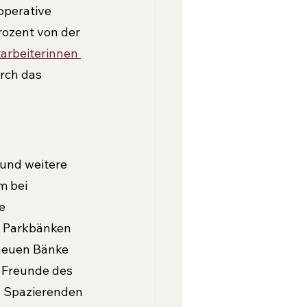
operative 
rozent von der 
arbeiterinnen 
rch das 
und weitere 
m bei 
e 
 Parkbänken 
 neuen Bänke 
 Freunde des 
n Spazierenden 