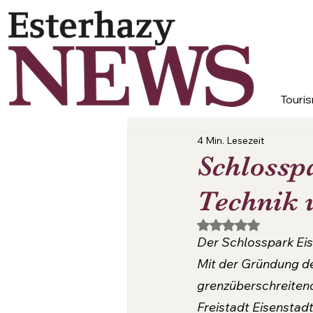
Touris
4 Min. Lesezeit
Schlossp
Technik 
Mit NaN von 5 Ster
Der Schlosspark Eise
Mit der Gründung d
grenzüberschreitend
Freistadt Eisenstadt