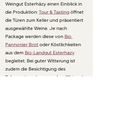
Weingut Esterházy einen Einblick in 
die Produktion: 
Tour & Tasting
 öffnet 
die Türen zum Keller und präsentiert 
ausgewählte Weine. Je nach 
Package werden diese von 
Bio 
Pannonier Brot
 oder Köstlichkeiten 
aus dem 
Bio-Landgut Esterhazy
begleitet. Bei guter Witterung ist 
zudem die Besichtigung des 
Schauweingartens vor dem Weingut 
möglich – ein Erlebnis für 
Weinfreunde und Weinkenner.
30 Jahre Stiftungen
Weingut
Wein
Weingut
30 Jahre Stiftungsjubiläum