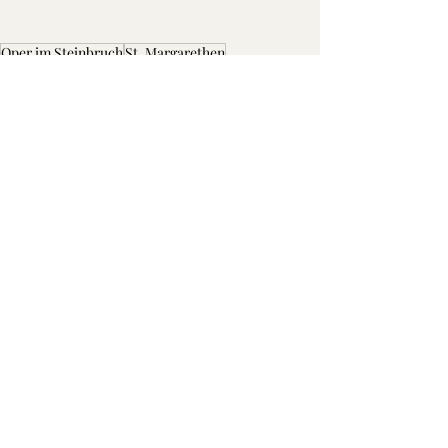
Oper im Steinbruch
St. Margarethen
Tourismus, Kultur, Veranstaltungen
Oper im Steinbruch
Alle ansehen
Aktuelle Beiträge