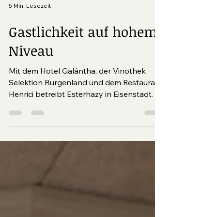
5 Min. Lesezeit
Gastlichkeit auf hohem
Niveau
Mit dem Hotel Galántha, der Vinothek
Selektion Burgenland und dem Restaurant
Henrici betreibt Esterhazy in Eisenstadt
drei hochwertige Gastronomiebetriebe. Im
Mittelburgenland lädt das Boutique-Hotel
Zum Oberjäger zur Auszeit inmitten der
Natur, während sich das Restaurant Libelle
am Neuen Strand Neusiedler See binnen
kürzester Zeit zu einem neuen
kulinarischen Hotspot entwickelt hat.