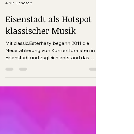
4 Min. Lesezeit
Eisenstadt als Hotspot
klassischer Musik
Mit classic.Esterhazy begann 2011 die
Neuetablierung von Konzertformaten in
Eisenstadt und zugleich entstand das
Angebot eines ganzjährigen
Konzertbetriebs. Dieser wird mittlerweile
von mehreren Festivals getragen und
spricht mit einem hochkarätigen und
abwechslungsreichen Programm
unterschiedliche Zielgruppen an.