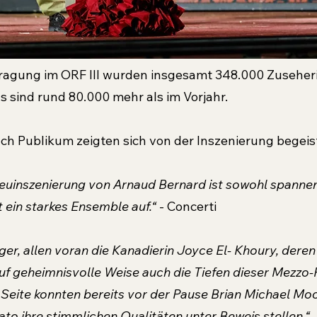
tragung im ORF III wurden insgesamt 348.000 Zuseher
s sind rund 80.000 mehr als im Vorjahr.
uch Publikum zeigten sich von der Inszenierung begeist
euinszenierung von Arnaud Bernard ist sowohl spannen
t ein starkes Ensemble auf.“ 
- Concerti
er, allen voran die Kanadierin Joyce El- Khoury, deren
uf geheimnisvolle Weise auch die Tiefen dieser Mezzo-P
r Seite konnten bereits vor der Pause Brian Michael Mo
ato ihre stimmlichen Qualitäten unter Beweis stellen.“ 
-