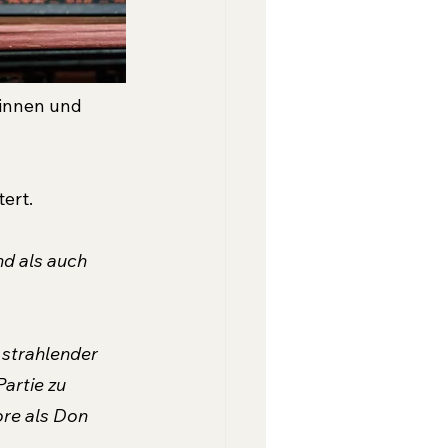
innen und 
ert.
d als auch 
 strahlender 
artie zu 
ore als Don 
 