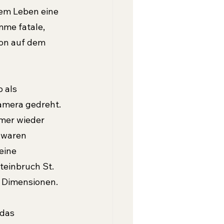
em Leben eine 
mme fatale, 
ion auf dem 
 als 
amera gedreht. 
mer wieder 
 waren 
eine 
einbruch St. 
 Dimensionen.
das 