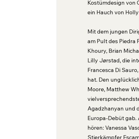
Kostümdesign von Ca
ein Hauch von Holl
Mit dem jungen Diri
am Pult des Piedra 
Khoury, Brian Micha
Lilly Jørstad, die i
Francesca Di Sauro, 
hat. Den unglücklic
Moore, Matthew Whit
vielversprechendste
Agadzhanyan und de
Europa-Debüt gab. A
hören: Vanessa Vas
Stierkämpfer Escamil