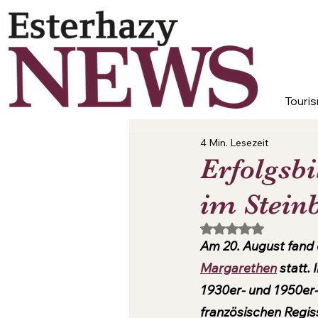
Touris
4 Min. Lesezeit
Erfolgsb
im Stein
Mit NaN von 5 Ster
Am 20. August fand 
Margarethen
 statt.
1930er- und 1950er-
französischen Regis