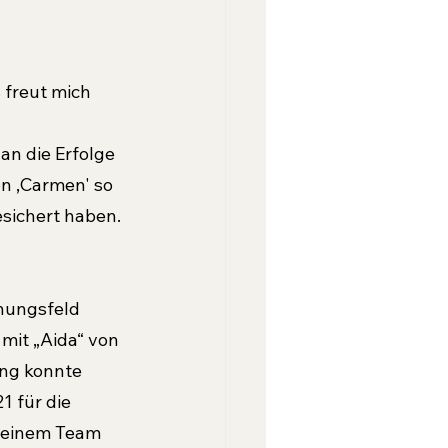
s freut mich 
an die Erfolge 
n ,Carmen' so 
esichert haben. 
nungsfeld 
mit „Aida“ von 
ung konnte 
 für die 
seinem Team 