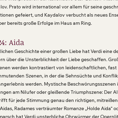
ov. Prato wird international vor allem für seine gesch
tionen gefeiert, und Kaydalov verbucht als neues Ens
er bereits große Erfolge im Haus am Ring.
4: Aida
lichen Geschichte einer großen Liebe hat Verdi eine de
 über die Unsterblichkeit der Liebe geschaffen. Gro
en werden kontrastiert von leidenschaftlichen, fast 
nmutenden Szenen, in der die Sehnsüchte und Konflikt
ngerlebnis werden. Mystische Beschwörungsszenen i
ngen am Nilufer oder gleißende Triumphszene: Der Alt
rifft für jede Stimmung genau den richtigen, mitreißen
n Aidas, Radames verträumter Romanze „Holde Aida“ o
arsch hat Verdi unsterbliche Ohrwürmer der Opernlit