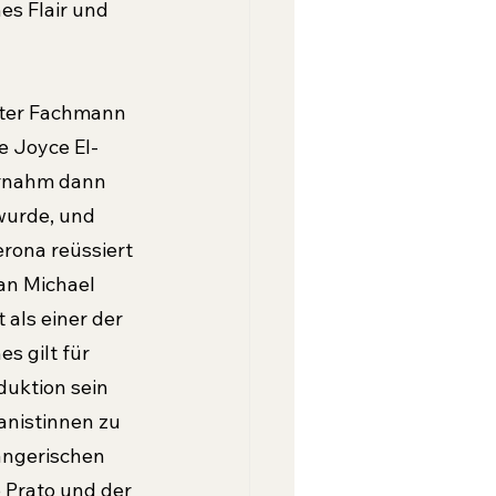
s Flair und 
rter Fachmann 
e Joyce El-
ernahm dann 
 wurde, und 
rona reüssiert 
an Michael 
als einer der 
s gilt für 
uktion sein 
anistinnen zu 
ängerischen 
o Prato und der 