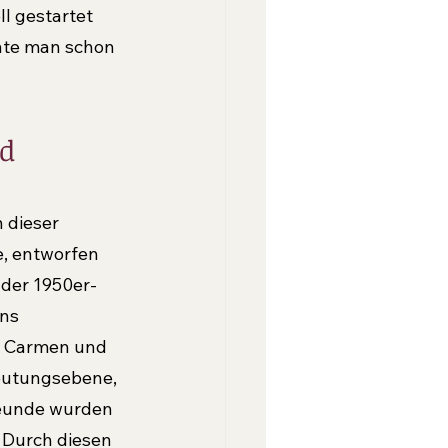
l gestartet 
nte man schon 
d 
 dieser 
, entworfen 
 der 1950er-
ns 
n Carmen und 
eutungsebene, 
reunde wurden 
 Durch diesen 