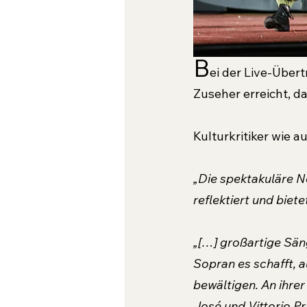
B
ei der Live-Über
Zuseher erreicht, da
Kulturkritiker wie a
„Die spektakuläre N
reflektiert und biete
„[…] großartige Säng
Sopran es schafft, a
bewältigen. An ihre
José und Vittorio Pr