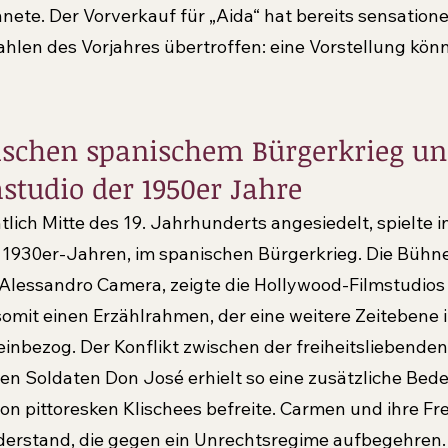
nete. Der Vorverkauf für „Aida“ hat bereits sensationel
ahlen des Vorjahres übertroffen: eine Vorstellung kön
schen spanischem Bürgerkrieg un
tudio der 1950er Jahre
lich Mitte des 19. Jahrhunderts angesiedelt, spielte in
 1930er-Jahren, im spanischen Bürgerkrieg. Die Bühne
Alessandro Camera, zeigte die Hollywood-Filmstudios
omit einen Erzählrahmen, der eine weitere Zeitebene i
nbezog. Der Konflikt zwischen der freiheitsliebende
en Soldaten Don José erhielt so eine zusätzliche Bed
von pittoresken Klischees befreite. Carmen und ihre F
erstand, die gegen ein Unrechtsregime aufbegehren.