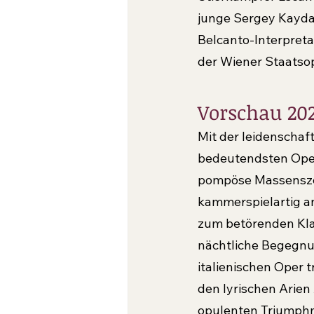
junge Sergey Kaydal
Belcanto-Interpreta
der Wiener Staatsop
Vorschau 202
Mit der leidenschaft
bedeutendsten Opern
pompöse Massenszen
kammerspielartig a
zum betörenden Kla
nächtliche Begegnu
italienischen Oper t
den lyrischen Arie
opulenten Triumphm