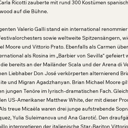
rla Ricotti zauberte mit rund 300 Kostümen spanische
ywood auf die Bühne.
genten Valerio Galli stand ein international renommie
Festivalorchesters sowie weltweite Spitzensängern, wi
el Moore und Vittorio Prato. Ebenfalls als Carmen üb
nternational als Rosina im „Barbier von Sevilla“ gefeiert
die bereits an der Mailänder Scala und der Arena di Ve
hen Liebhaber Don José verkörperten alternierend Bri
e und Migran Agadzhanyan. Brian Michael Moore gilt 
n jungen Tenöre im lyrisch-dramatischen Fach. Gleiche
n US-Amerikaner Matthew White, der mit dieser Prod
ls treue Micaёla waren drei junge aufstrebende Sopr
quez, Yulia Suleimanova und Ana Garotić. Den draufg
lo interpretieren der italienische Star-Bariton Vittori