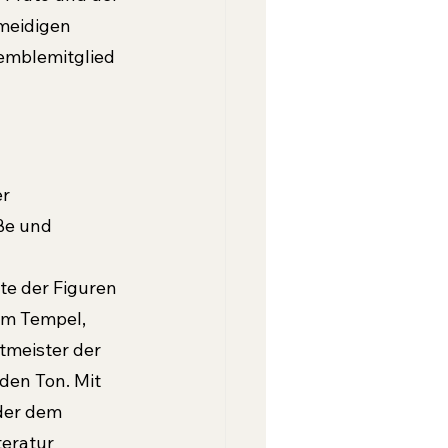
meidigen 
emblemitglied 
r 
ße und 
e der Figuren 
m Tempel, 
meister der 
den Ton. Mit 
der dem 
eratur 