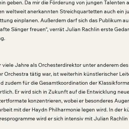
hin geben. Da mir die Förderung von jungen Talenten 
ben weltweit anerkannten Streichquartetten auch ein j
ttung einplanen. Außerdem darf sich das Publikum au
fte Sänger freuen“, verrät Julian Rachlin erste Geda
g.
r viele Jahre als Orchesterdirektor unter anderem des
Orchestra tätig war, ist weiterhin künstlerischer Leit
nd zudem für die Gesamtkoordination der Klassikforma
lich. Er wird sich in Zukunft auf die Entwicklung neuer
zertformate konzentrieren, wobei er besonderes Auge
eit mit der Haydn Philharmonie legen wird. In der kü
esprogramme wird er sich intensiv mit Julian Rachli