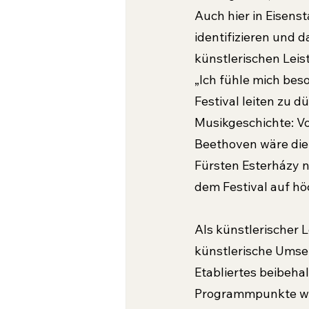
Auch hier in Eisens
identifizieren und da
künstlerischen Leis
„Ich fühle mich bes
Festival leiten zu d
Musikgeschichte: V
Beethoven wäre die
Fürsten Esterházy ni
dem Festival auf hö
Als künstlerischer 
künstlerische Umset
Etabliertes beibeha
Programmpunkte wie