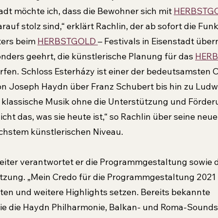
tadt möchte ich, dass die Bewohner sich mit 
HERBSTGO
rauf stolz sind,“ erklärt Rachlin, der ab sofort die Fun
ters beim 
HERBSTGOLD 
– Festivals in Eisenstadt übe
onders geehrt, die künstlerische Planung für das 
HERB
ürfen. Schloss Esterházy ist einer der bedeutsamsten O
on Joseph Haydn über Franz Schubert bis hin zu Ludw
 klassische Musik ohne die Unterstützung und Förderu
cht das, was sie heute ist,“ so Rachlin über seine neu
chstem künstlerischen Niveau.
Leiter verantwortet er die Programmgestaltung sowie d
zung. „Mein Credo für die Programmgestaltung 2021 l
lten und weitere Highlights setzen. Bereits bekannte 
 die Haydn Philharmonie, Balkan- und Roma-Sounds 