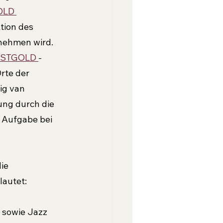
LD 
ktion des 
rnehmen wird. 
STGOLD 
- 
rte der 
ig van 
ng durch die 
e Aufgabe bei 
ie 
autet: 
sowie Jazz 