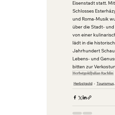
Eisenstadt statt. M
Schlosses Esterházy
und Roma-Musik wurd
über die Stadt- und
von einer kulinari
lädt in die historisch
Jahrhundert Schaup
Lebens- und Genussm
bitten zur Verkostu
Herbstgold
Julian Rachlin
Herbstgold
Tourismus,