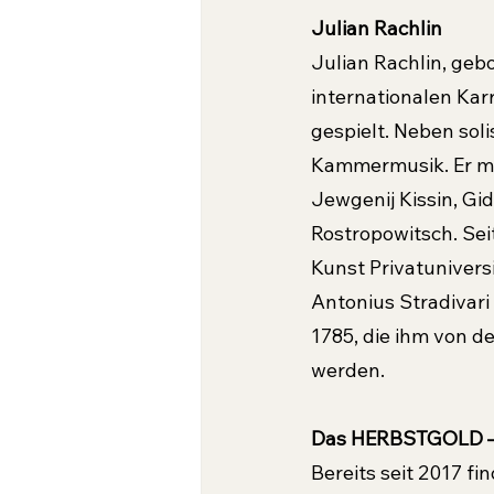
Julian Rachlin
Julian Rachlin, gebo
internationalen Kar
gespielt. Neben sol
Kammermusik. Er mus
Jewgenij Kissin, Gi
Rostropowitsch. Sei
Kunst Privatuniversi
Antonius Stradivari
1785, die ihm von d
werden.
Das HERBSTGOLD – F
Bereits seit 2017 fin