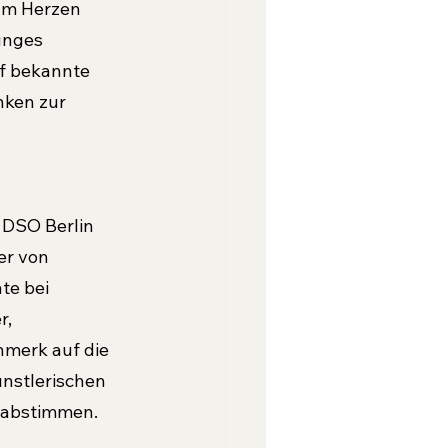
am Herzen 
unges 
f bekannte 
nken zur 
 DSO Berlin 
er von 
te bei 
, 
nmerk auf die 
nstlerischen 
n abstimmen.