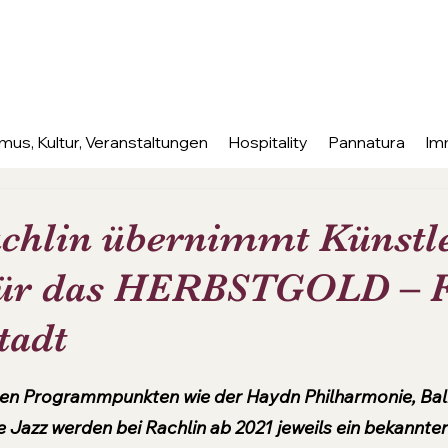
mus, Kultur, Veranstaltungen
Hospitality
Pannatura
Im
achlin übernimmt Künstl
für das HERBSTGOLD – F
tadt
nen bewertet.
ten Programmpunkten wie der Haydn Philharmonie, Bal
azz werden bei Rachlin ab 2021 jeweils ein bekannter P