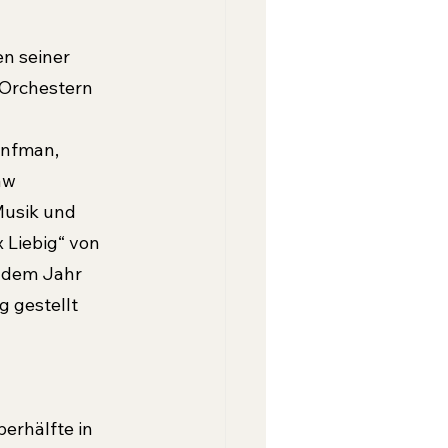
en seiner 
 Orchestern 
 
onfman, 
aw 
Musik und 
x Liebig“ von 
s dem Jahr 
 gestellt 
erhälfte in 