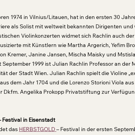
ren 1974 in Vilnius/Litauen, hat in den ersten 30 Jahr
riere als Solist mit weltweit bekannten Dirigenten und
istischen Violinkonzerten widmet sich Rachlin auch der
izierte mit Künstlern wie Martha Argerich, Yefim Br
don Kremer, Janine Jansen, Mischa Maisky und Mstisl
t September 1999 ist Julian Rachlin Professor an der 
tät der Stadt Wien. Julian Rachlin spielt die Violine „e
 aus dem Jahr 1704 und die Lorenzo Storioni Viola au
er Dkfm. Angelika Prokopp Privatstiftung zur Verfügung
estival in Eisenstadt
det das 
HERBSTGOLD 
– Festival in der ersten Septemb