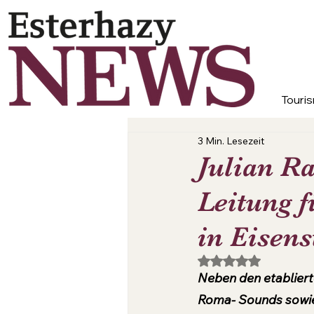
Touris
3 Min. Lesezeit
Julian R
Leitung 
in Eisens
Mit NaN von 5 Ster
Neben den etablier
Roma- Sounds sowie J