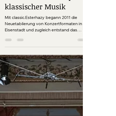
4 Min. Lesezeit
Eisenstadt als Hotspot
klassischer Musik
Mit classic.Esterhazy begann 2011 die
Neuetablierung von Konzertformaten in
Eisenstadt und zugleich entstand das
Angebot eines ganzjährigen
Konzertbetriebs. Dieser wird mittlerweile
von mehreren Festivals getragen und
spricht mit einem hochkarätigen und
abwechslungsreichen Programm
unterschiedliche Zielgruppen an.