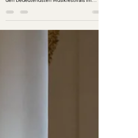
Das HERBSTGOLD Festival in Eisenstadt
hat 2025 erneut bewiesen, warum es zu
den bedeutendsten Musikfestivals im
Burgenland zählt und einen festen Platz im
österreichischen Kulturkalender hat. Unter
dem Motto „Ekstase“ begeisterte das
Festival mit einem vielfältigen Programm
aus Klassik, Jazz und Kunst.