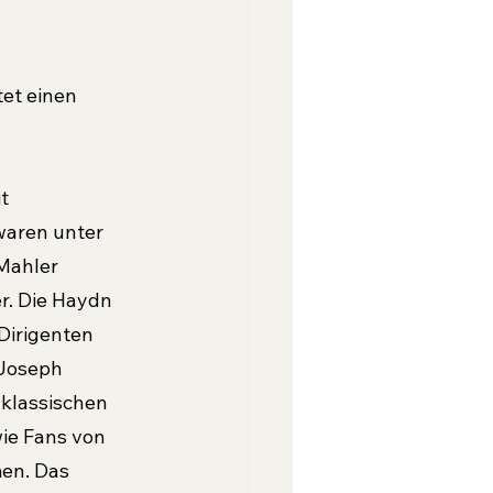
et einen 
t 
waren unter 
Mahler 
. Die Haydn 
Dirigenten 
Joseph 
klassischen 
ie Fans von 
en. Das 