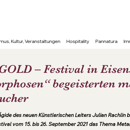
mus, Kultur, Veranstaltungen
Hospitality
Pannatura
Im
LD – Festival in Eisens
phosen“ begeisterten m
sucher
nen bewertet.
Ägide des neuen Künstlerischen Leiters Julian Rachlin 
val vom 15. bis 26. September 2021 das Thema Met