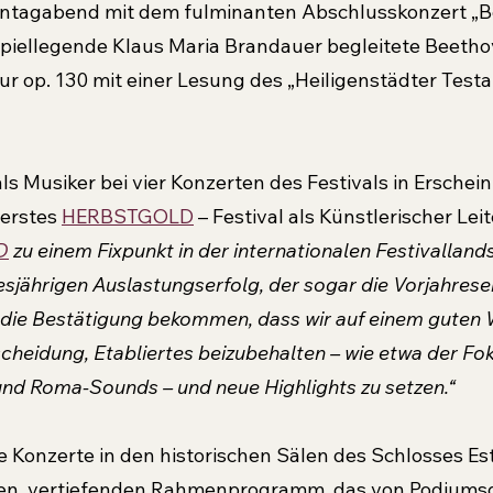
nntagabend mit dem fulminanten Abschlusskonzert „B
piellegende Klaus Maria Brandauer begleitete Beetho
ur op. 130 mit einer Lesung des „Heiligenstädter Test
als Musiker bei vier Konzerten des Festivals in Erschein
erstes 
HERBSTGOLD
 – Festival als Künstlerischer Leit
D
 zu einem Fixpunkt in der internationalen Festivallands
sjährigen Auslastungserfolg, der sogar die Vorjahrese
ir die Bestätigung bekommen, dass wir auf einem guten 
scheidung, Etabliertes beizubehalten – wie etwa der Foku
und Roma-Sounds – und neue Highlights zu setzen.“
e Konzerte in den historischen Sälen des Schlosses Es
en, vertiefenden Rahmenprogramm, das von Podiumsd