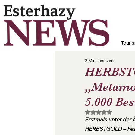
Touris
2 Min. Lesezeit
HERBSTGO
„Metamor
5.000 Be
Mit NaN von 5 Ster
Erstmals unter der 
HERBSTGOLD – Festi