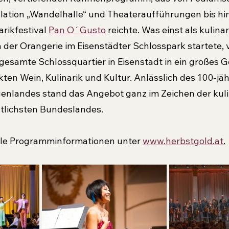
llation „Wandelhalle“ und Theateraufführungen bis hi
rikfestival 
Pan O´Gusto
 reichte. Was einst als kulina
 der Orangerie im Eisenstädter Schlosspark startete,
gesamte Schlossquartier in Eisenstadt in ein großes G
en Wein, Kulinarik und Kultur. Anlässlich des 100-jäh
enlandes stand das Angebot ganz im Zeichen der kuli
stlichsten Bundeslandes.
lle Programminformationen unter 
www.herbstgold.at
.