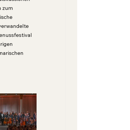
n zum 
rische 
 verwandelte 
enussfestival 
rigen 
narischen 