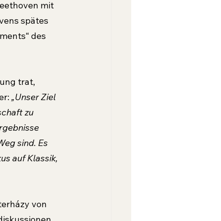
eethoven mit 
vens spätes 
aments“ des 
ung trat, 
er: 
„Unser Ziel 
chaft zu 
rgebnisse 
Weg sind. Es 
s auf Klassik, 
terházy von 
iskussionen 