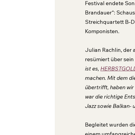
Festival endete So
Brandauer“: Schaus
Streichquartett B-D
Komponisten.
Julian Rachlin, der 
resümiert über sein 
ist es, 
HERBSTGOL
machen. Mit dem die
übertrifft, haben w
war die richtige Ent
Jazz sowie Balkan- 
Begleitet wurden di
einem umfangreich