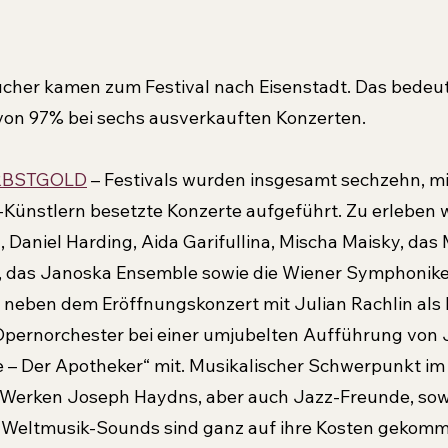
cher kamen zum Festival nach Eisenstadt. Das bedeut
von 97% bei sechs ausverkauften Konzerten.
RBSTGOLD
 – Festivals wurden insgesamt sechzehn, mi
-Künstlern besetzte Konzerte aufgeführt. Zu erleben 
Daniel Harding, Aida Garifullina, Mischa Maisky, das 
 das Janoska Ensemble sowie die Wiener Symphoniker
 neben dem Eröffnungskonzert mit Julian Rachlin als 
Opernorchester bei einer umjubelten Aufführung von 
 – Der Apotheker“ mit. Musikalischer Schwerpunkt im 
n Werken Joseph Haydns, aber auch Jazz-Freunde, sow
 Weltmusik-Sounds sind ganz auf ihre Kosten gekomm