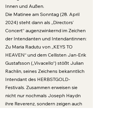
Innen und Außen. 
Die Matinee am Sonntag (28. April 
2024) steht dann als „Directors’ 
Concert“ augenzwinkernd im Zeichen 
der Intendanten und Intendantinnen: 
Zu Maria Radutu von „KEYS TO 
HEAVEN“ und dem Cellisten Jan-Erik 
Gustafsson („Vivacello“) stößt Julian 
Rachlin, seines Zeichens bekanntlich 
Intendant des HERBSTGOLD-
Festivals. Zusammen erweisen sie 
nicht nur nochmals Joseph Haydn 
ihre Reverenz, sondern zeigen auch 
mit Dmitri Schostakowitschs 2. 
Klaviertrio, das im Kriegsjahr 1944 
entstandenen ist, zweierlei: Die Musik 