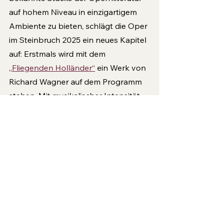
auf hohem Niveau in einzigartigem 
Ambiente zu bieten, schlägt die Oper 
im Steinbruch 2025 ein neues Kapitel 
auf: Erstmals wird mit dem 
„Fliegenden Holländer“
 ein Werk von 
Richard Wagner auf dem Programm 
stehen. Mit musikalischer Intensität 
und Schönheit erzählt sie die 
packende, schaurig-romantische 
Geschichte um einen verfluchten 
Seefahrer. Meeres-, Gewitter- und 
Gefühlsstürme werden durch die 
Felsenlandschaft wirbeln, getragen 
von einem hochkarätigen Ensemble 
und einem raumfüllenden 
Klangkörper, und dabei auch 