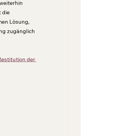
weiterhin 
 die 
men Lösung, 
ng zugänglich 
Restitution der 