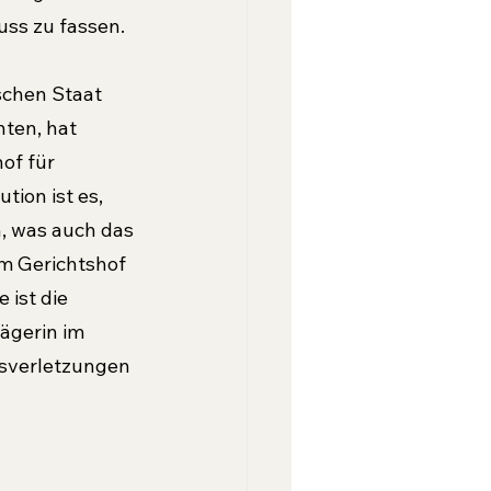
uss zu fassen.
schen Staat 
ten, hat 
of für 
ion ist es, 
, was auch das 
om Gerichtshof 
 ist die 
ägerin im 
sverletzungen 