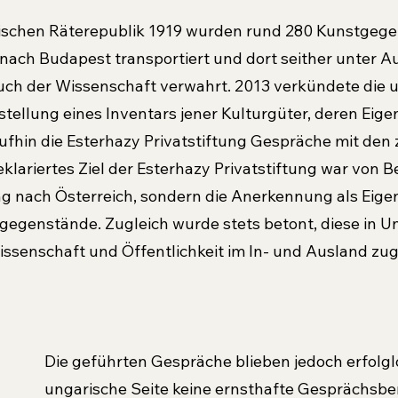
schen Räterepublik 1919 wurden rund 280 Kunstgegen
nach Budapest transportiert und dort seither unter A
auch der Wis­senschaft verwahrt. 2013 verkündete die u
rstellung eines Inventars jener Kulturgüter, deren Eig
raufhin die Esterhazy Privatstiftung Gespräche mit den
klariertes Ziel der Esterhazy Privatstiftung war von B
 nach Österreich, sondern die Anerkennung als Eigen
egenstände. Zugleich wurde stets betont, diese in U
ssenschaft und Öffentlichkeit im In- und Ausland zug
Die geführten Gespräche blieben jedoch erfolglo
ungarische Seite keine ernsthafte Ge­sprächsber