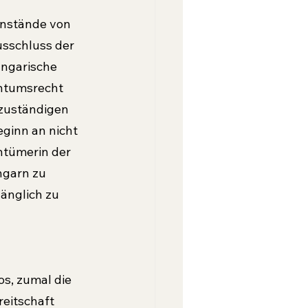
­stände von 
usschluss der 
ngari­sche 
entumsrecht 
 zuständigen 
eginn an nicht 
­tümerin der 
ngarn zu 
änglich zu 
s, zumal die 
eitschaft 