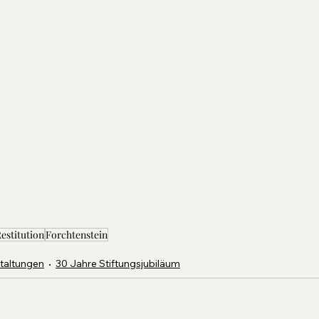
estitution
Forchtenstein
staltungen
30 Jahre Stiftungsjubiläum