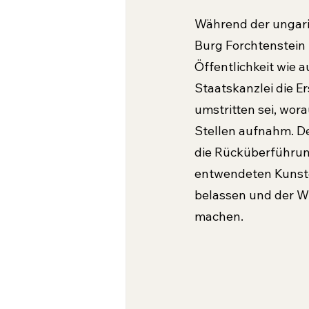
Während der ungari
Burg Forchtenstein 
Öffentlichkeit wie 
Staatskanzlei die E
umstrit­ten sei, wo
Stellen aufnahm. De
die Rücküberführung
entwendeten Kunstg
belassen und der Wi
machen.