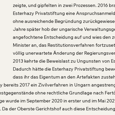
zeigte, und gipfelten in zwei Prozessen. 2016 br
Esterhazy Privatstif­tung eine Anspruchsanmeldu
ohne ausreichende Begründung zurückgewiesen
Jahre später hob der ungarische Verwal­tungsge
angefochtene Entscheidung auf und wies den z
Minister an, das Restitutionsverfahren fortzuset
völlig unerwartete Änderung der Regierungsve
2013 kehrte die Beweislast zu Ungunsten von E
Dadurch hätte die Esterhazy Privatstiftung bew
dass ihr das Ei­gentum an den Artefakten zustehe
y bereits 2017 ein Zivilverfahren in Ungarn angestreng
unstgegenstände ohne rechtliche Grundlage nach Fert
ge wur­de im September 2020 in erster und im Mai 2021
 Da der Oberste Ge­richtshof auch diese Entscheidung