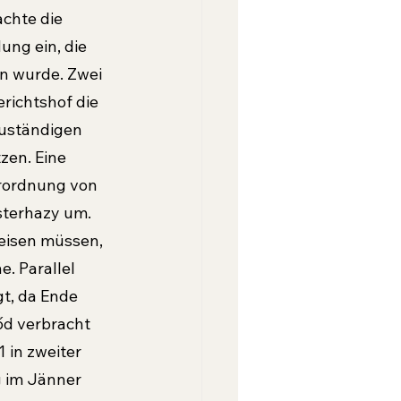
achte die 
ng ein, die 
 wurde. Zwei 
richtshof die 
uständigen 
zen. Eine 
rordnung von 
sterhazy um. 
eisen müssen, 
. Parallel 
t, da Ende 
őd verbracht 
 in zweiter 
 im Jänner 