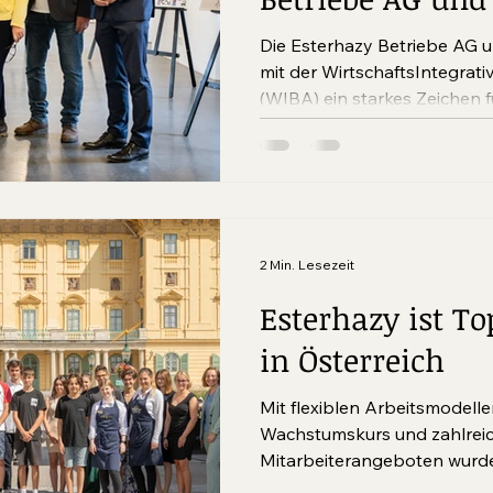
Kind – Perspekt
Die Esterhazy Betriebe AG u
Inklusion und P
mit der WirtschaftsIntegrat
(WIBA) ein starkes Zeichen f
Burgenland. Das Projekt erm
Berufsausbildung für Mensc
schafft praxisnahe Perspekt
2 Min. Lesezeit
Esterhazy ist To
in Österreich
Mit flexiblen Arbeitsmodelle
Wachstumskurs und zahlrei
Mitarbeiterangeboten wurde Esterhazy in den Kreis
der Leading...