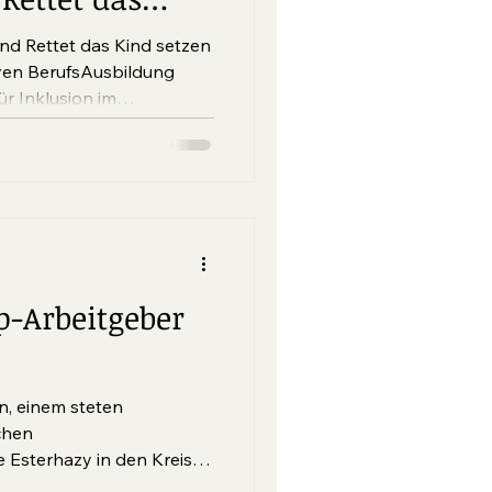
iven durch
nd Rettet das Kind setzen
raxisnähe
iven BerufsAusbildung
ür Inklusion im
öglicht eine
hen mit Behinderung und
iven für junge Menschen.
p-Arbeitgeber
n, einem steten
chen