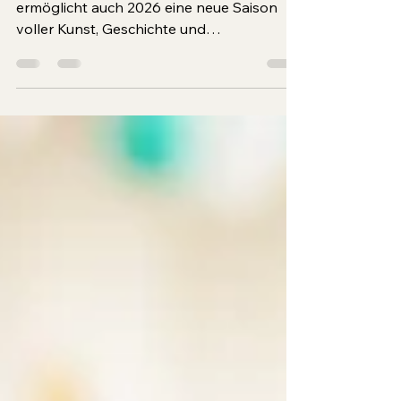
besonderen Führungen
Der Frühjahrsauftakt bei Esterhazy
ermöglicht auch 2026 eine neue Saison
voller Kunst, Geschichte und
Familienerlebnisse. In Schloss Esterházy,
auf Burg Forchtenstein und in Schloss
Lackenbach wird ein vielseitiges Programm
präsentiert: neue Ausstellungen,
besondere Führungsformate, ein
stimmungsvolles Osterprogramm und
attraktive Veranstaltungen im gesamten
Burgenland.