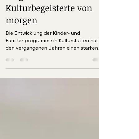
Programme für
Kulturbegeisterte von
morgen
Die Entwicklung der Kinder- und
Familienprogramme in Kulturstätten hat in
den vergangenen Jahren einen starken
Aufschwung genommen. Schloss
Esterházy, Burg Forchtenstein, Schloss
Lackenbach und der Steinbruch St.
Margarethen bieten über das Jahr rund
200 Veranstaltungen speziell für diese
Zielgruppe an – mit wechselnden
Schwerpunkten und zu aktuellen Themen.