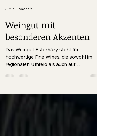
3 Min. Lesezeit
Weingut mit
besonderen Akzenten
Das Weingut Esterházy steht für
hochwertige Fine Wines, die sowohl im
regionalen Umfeld als auch auf
internationalen Märkten geschätzt
werden. Der weltweite Erfolg zeigt sich
nicht nur in der Präsenz auf renommierten
Fachmessen, sondern auch in den
zahlreichen Auszeichnungen, mit denen
Esterhazy regelmäßig geehrt wird.