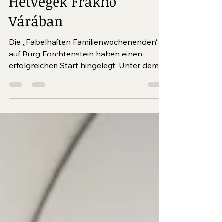
Varázslatos Családi
Hétvégék Fraknó
Várában
Die „Fabelhaften Familienwochenenden“
auf Burg Forchtenstein haben einen
erfolgreichen Start hingelegt. Unter dem
Motto „Die Akrobaten kommen“ erlebten
Besucherinnen und Besucher eine
abwechslungsreiche
Familienveranstaltung im Burgenland, die
Spaß und Bewegung für Klein und Groß
bot.