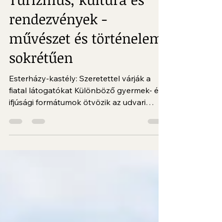
2 perc olvasás
Turizmus, kultúra és
rendezvények -
művészet és történelem
sokrétűen
Esterházy-kastély: Szeretettel várják a
fiatal látogatókat Különböző gyermek- és
ifjúsági formátumok ötvözik az udvari
kultúrát és a...