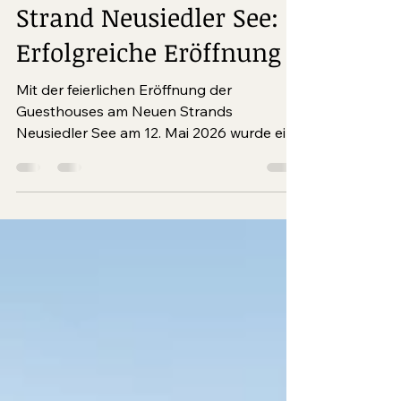
Guesthouses Neuer
Strand Neusiedler See:
Erfolgreiche Eröffnung
Mit der feierlichen Eröffnung der
Guesthouses am Neuen Strands
Neusiedler See am 12. Mai 2026 wurde ein
bedeutender Meilenstein für den
Tourismus im Burgenland gesetzt. Die
neuen Guesthouses erweitern das
Angebot an hochwertiger Unterkunft am
Neusiedler See und positionieren sich als
attraktive Option für einen entspannten
Urlaub am See.