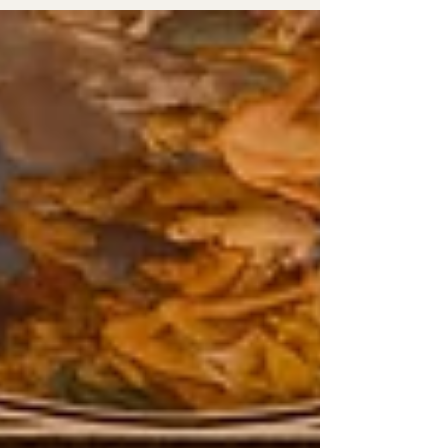
Die Entwicklung der Kinder- und
Familienprogramme in Kulturstätten hat in
den vergangenen Jahren einen starken
Aufschwung genommen. Schloss
Esterházy, Burg Forchtenstein, Schloss
Lackenbach und der Steinbruch St.
Margarethen bieten über das Jahr rund
200 Veranstaltungen speziell für diese
Zielgruppe an – mit wechselnden
Schwerpunkten und zu aktuellen Themen.