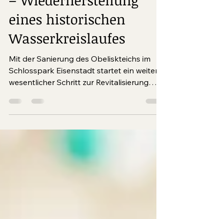
Schlosspark Eisenstadt
– Wiederherstellung
eines historischen
Wasserkreislaufes
Mit der Sanierung des Obeliskteichs im
Schlosspark Eisenstadt startet ein weiterer
wesentlicher Schritt zur Revitalisierung
eines bedeutenden Teils der Parkanlage.
Der Teich zählt zu den zentralen
Elementen des historischen
Wasserkreislaufs, der ab dem frühen 19.
Jahrhundert ein prägendes Merkmal des
Parks war. Im Rahmen des EU‑Projekts
ParksFit4Future wird dieses System nun
sorgfältig und klimafit erneuert.