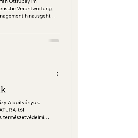
fan Ottrubay im
rische Verantwortung,
Management hinausgeht.
n nach dem letzten Fürsten
ihn mit der strategischen
klung der seit 1993
nk
zy Alapítványok:
NATURA-tól
és természetvédelmi