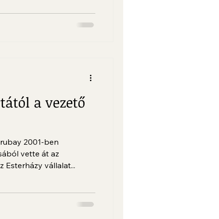
tától a vezető
ttrubay 2001-ben
ából vette át az
 Esterházy vállalat...