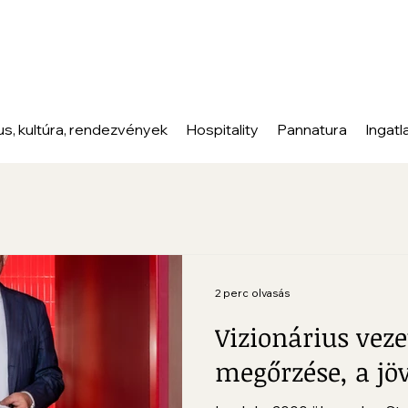
us, kultúra, rendezvények
Hospitality
Pannatura
Ingatl
2 perc olvasás
Vizionárius veze
megőrzése, a jö