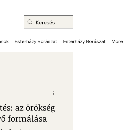
anok
Esterházy Borászat
Esterházy Borászat
More
tés: az örökség
vő formálása