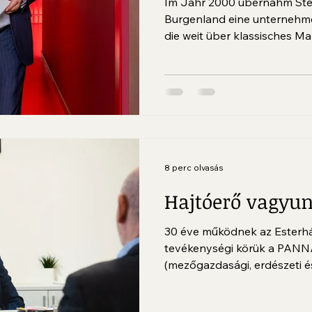
Im Jahr 2000 übernahm Ste
Burgenland eine unternehme
die weit über klassisches 
Melinda Esterházy, die Erbi
Paul V. Esterházy, betraute 
und operativen Weiterentwic
bestehenden Stiftungen.
8 perc olvasás
Hajtóerő vagyu
30 éve működnek az Esterhá
tevékenységi körük a PAN
(mezőgazdasági, erdészeti 
programok)...