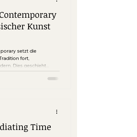
 Contemporary
sischer Kunst
setzt die
radition fort,
ern. Dies geschieht...
diating Time