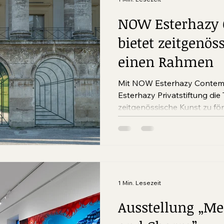
NOW Esterhazy
bietet zeitgenös
einen Rahmen
Mit NOW Esterhazy Contemporary 
Esterhazy Privatstiftung die T
zeitgenössische Kunst zu förd
1 Min. Lesezeit
Ausstellung „Me