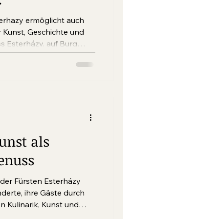
 & besonderen
terhazy ermöglicht auch
r Kunst, Geschichte und
ss Esterházy, auf Burg
s Lackenbach wird ein
tiert: neue
ührungsformate, ein
ramm und attraktive
en Burgenland.
unst als
enuss
 der Fürsten Esterházy
derte, ihre Gäste durch
 Kulinarik, Kunst und
istern. Dieser Tradition