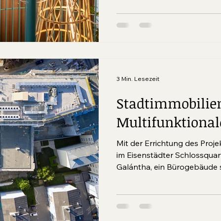
folgend, setzt Esterhazy N
Vergabe von Auftragswerke
zeitgenössischer Kunstschaf
Hospitality Betriebe fort.
3 Min. Lesezeit
Stadtimmobilie
Multifunktiona
Mit der Errichtung des Pro
im Eisenstädter Schlossquart
Galántha, ein Bürogebäud
befinden, entstand in den J
Gebäudekomplex, der höch
modernste Bauund Energiest
hinaus betreibt Esterhazy 