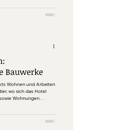
OW Contemporary mit der
n die Auseinandersetzung
fender mit dem Terroir der
n:
le Bauwerke
jekts Wohnen und Arbeiten
ier, wo sich das Hotel
e sowie Wohnungen
ahren 2022 bis 2024 ein
ste Ansprüche und
andards erfüllt. Darüber
weitere Wohn- und