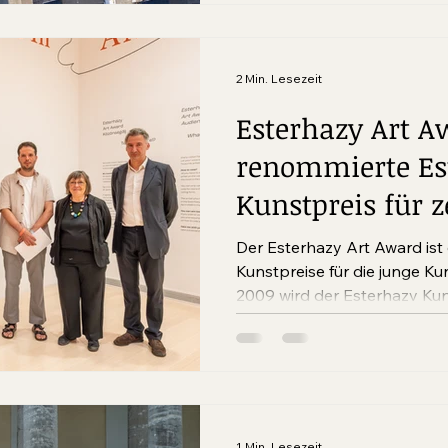
Bürogebäude in der Stadt.
2 Min. Lesezeit
Esterhazy Art A
renommierte Es
Kunstpreis für z
Kunst in Ungar
Der Esterhazy Art Award ist
Kunstpreise für die junge K
2009 wird der Esterhazy Kun
vergeben und fördert herau
zeitgenössischen Kunst. Ziel 
Förderung der zeitgenössisc
internationalen Dialogs.
1 Min. Lesezeit