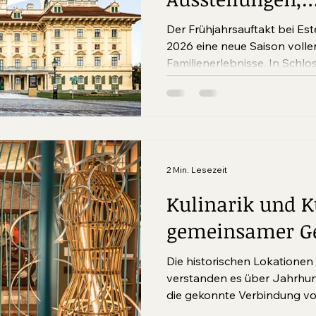
Osterprogramm
Der Frühjahrsauftakt bei Es
Führungen
2026 eine neue Saison volle
Familienerlebnisse. In Schlo
Forchtenstein und in Schlos
vielseitiges Programm präsen
Ausstellungen, besondere F
stimmungsvolles Osterprog
Veranstaltungen im gesamt
2 Min. Lesezeit
Kulinarik und K
gemeinsamer G
Die historischen Lokationen
verstanden es über Jahrhun
die gekonnte Verbindung von
Einflüssen der Natur zu bege