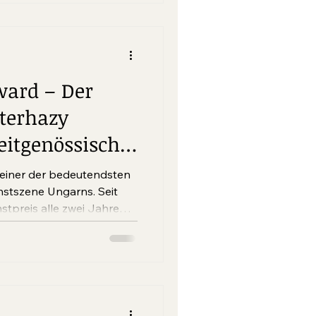
ward – Der
terhazy
eitgenössische
n
 einer der bedeutendsten
unstszene Ungarns. Seit
stpreis alle zwei Jahre
sragende Positionen der
des Preises ist die
hen Kunst als auch des