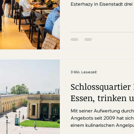
Esterhazy in Eisenstadt dre
Gastronomiebetriebe. Im Mi
Boutique-Hotel Zum Oberjäge
der Natur, während sich das
Neuen Strand Neusiedler See
einem neuen kulinarischen H
3 Min. Lesezeit
Schlossquartier 
Essen, trinken 
Mit seiner Aufwertung durch
Angebots seit 2009 hat sich
einem kulinarischen Angelpu
gewandelt. Durch das Restau