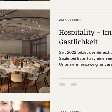
Schwerpunkte: ökologische 
Wirkung und wirtschaftliche S
die Nachhaltigkeit im Burge
2 Min. Lesezeit
Hospitality – Im
Gastlichkeit
Seit 2022 bildet der Bereich „
Säule bei Esterhazy einen e
Unternehmenszweig. Er verein
1 Min. Lesezeit