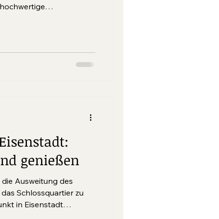
i hochwertige
ttelburgenland lädt das
r zur Auszeit inmitten
 Restaurant Libelle am
 binnen kürzester Zeit zu
otspot entwickelt hat.
Eisenstadt:
und genießen
 die Ausweitung des
 das Schlossquartier zu
nkt in Eisenstadt
rant Henrici weht seit der