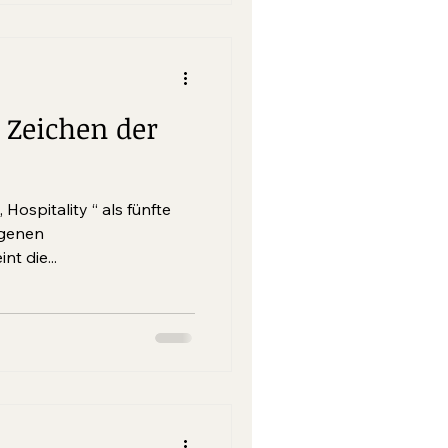
Verantwortung, soziale
tabilität – eingebettet in
nland.
 Zeichen der
 Hospitality “ als fünfte
igenen
t die...