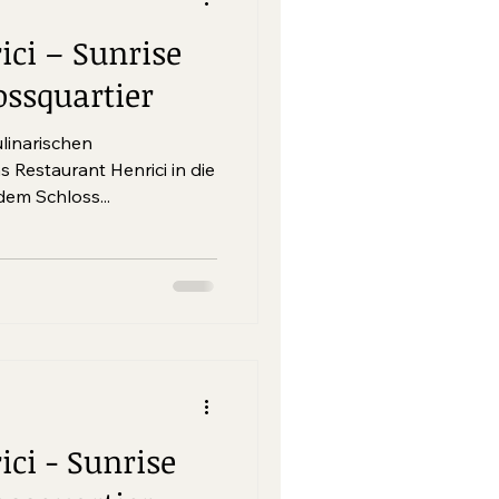
ici – Sunrise
ossquartier
linarischen
staurant Henrici in die
em Schloss...
ci - Sunrise