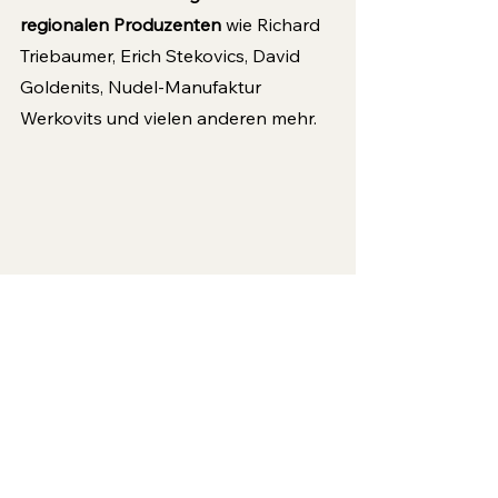
regionalen Produzenten 
wie Richard 
Triebaumer, Erich Stekovics, David 
Goldenits, Nudel-Manufaktur 
Werkovits und vielen anderen mehr.
Markthalle Kulinarium Burgenland, Foto: 
Andreas Hafenscher
Wer neugierig geworden ist, kann 