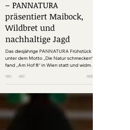
„Die Natur schmecken“
– PANNATURA
präsentiert Maibock,
Wildbret und
nachhaltige Jagd
Das diesjährige PANNATURA Frühstück
unter dem Motto „Die Natur schmecken“
fand „Am Hof 8“ in Wien statt und widmete
sich den zentralen Themen Maibock,
Wildbret, nachhaltige Jagd und der
Weiterentwicklung des Bio-Landguts
Esterhazy. Expertinnen und Experten
beleuchteten ökologische, kulinarische
und gesellschaftliche Aspekte der
verantwortungsvollen