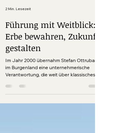
2 Min. Lesezeit
Führung mit Weitblick:
Erbe bewahren, Zukunft
gestalten
Im Jahr 2000 übernahm Stefan Ottrubay
im Burgenland eine unternehmerische
Verantwortung, die weit über klassisches
Management hinausgeht. Melinda
Esterházy, die Erbin nach dem letzten
Fürsten Paul V. Esterházy, betraute ihn mit
der strategischen und operativen
Weiterentwicklung der seit 1993
bestehenden Stiftungen.