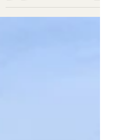
ein wichtiger Meilenstein erreicht: die
Gleichenfeier für das neue Guesthouse-
Ensemble. Nach der Fertigstellung des
Marina-Gebäudes und der Neueröffnung
des Neuen Strands Neusiedler See
entstehen nun 45 exklusive Einheiten für
Gäste, die einen besonderen Urlaub am
Neusiedler See suchen.