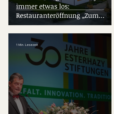
immer etwas los:
Restauranteröffnung „Zum
Gogosch“ und zweiter Standort
für die Markthalle Kulinarium
Burgenland
1 Min. Lesezeit