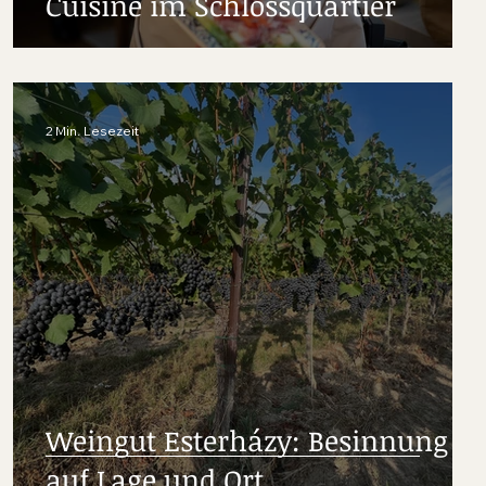
Cuisine im Schlossquartier
2 Min. Lesezeit
Weingut Esterházy: Besinnung
auf Lage und Ort