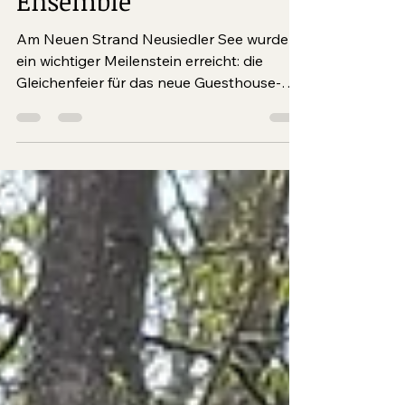
das Guesthouse
Ensemble
Am Neuen Strand Neusiedler See wurde
ein wichtiger Meilenstein erreicht: die
Gleichenfeier für das neue Guesthouse-
Ensemble. Nach der Fertigstellung des
Marina-Gebäudes und der Neueröffnung
des Neuen Strands Neusiedler See
entstehen nun 45 exklusive Einheiten für
Gäste, die einen besonderen Urlaub am
Neusiedler See suchen.