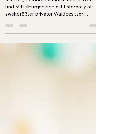
Von der Tradition zum
innovativen Forstbetrieb
Mit ausgedehnten Waldflächen im Nord-
und Mittelburgenland gilt Esterhazy als
zweitgrößter privater Waldbesitzer
Österreichs und zählt damit zu den
führenden Forstbetrieben. Durch
Kooperationen, Innovationen und die
Beteiligung an Forschungsprojekten bleibt
der Traditionszweig stets am Puls der Zeit.